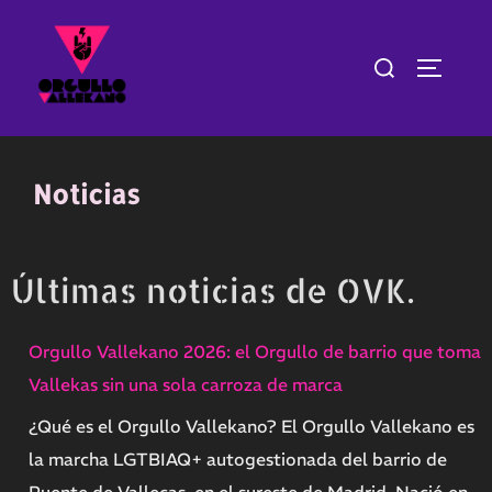
Saltar
al
Buscar:
ALTERN
contenido
Noticias
Últimas noticias de OVK.
Orgullo Vallekano 2026: el Orgullo de barrio que toma
Vallekas sin una sola carroza de marca
¿Qué es el Orgullo Vallekano? El Orgullo Vallekano es
la marcha LGTBIAQ+ autogestionada del barrio de
Puente de Vallecas, en el sureste de Madrid. Nació en