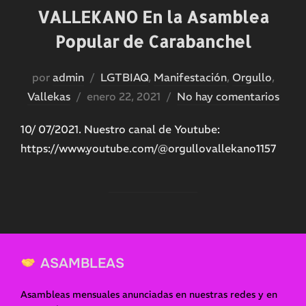
VALLEKANO En la Asamblea
Popular de Carabanchel
por
admin
LGTBIAQ
,
Manifestación
,
Orgullo
,
Publicado
Vallekas
enero 22, 2021
No hay comentarios
el
10/ 07/2021. Nuestro canal de Youtube:
https://www.youtube.com/@orgullovallekano1157
ASAMBLEAS
Asambleas mensuales anunciadas en nuestras redes y en